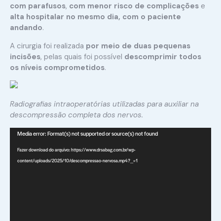
com parafusos
,
com menor risco de complicações
e
alta hospitalar no mesmo dia, com o paciente
andando
.
A cirurgia foi realizada
por meio de duas pequenas
incisões
, pelas quais foi possível
descomprimir todos
os níveis comprometidos
.
Radiografias intraoperatórias utilizadas para auxiliar na
descompressão completa dos nervos.
Tocador
Media error: Format(s) not supported or source(s) not found
de
Fazer download do arquivo: https://www.drsabag.com.br/wp-
vídeo
content/uploads/2025/10/descompressao-nervosa.mp4?_=1