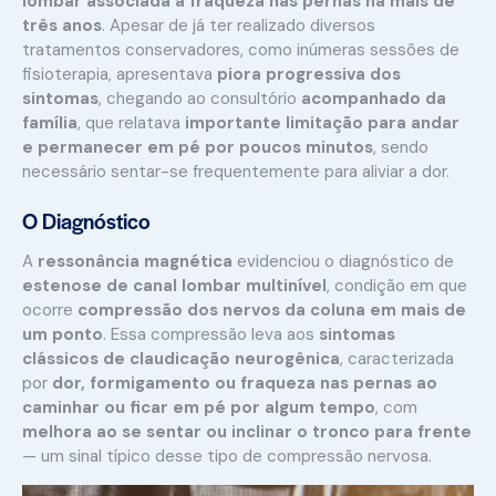
lombar associada à fraqueza nas pernas há mais de
três anos
. Apesar de já ter realizado diversos
tratamentos conservadores, como inúmeras sessões de
fisioterapia, apresentava
piora progressiva dos
sintomas
, chegando ao consultório
acompanhado da
família
, que relatava
importante limitação para andar
e permanecer em pé por poucos minutos
, sendo
necessário sentar-se frequentemente para aliviar a dor.
O Diagnóstico
A
ressonância magnética
evidenciou o diagnóstico de
estenose de canal lombar multinível
, condição em que
ocorre
compressão dos nervos da coluna em mais de
um ponto
. Essa compressão leva aos
sintomas
clássicos de claudicação neurogênica
, caracterizada
por
dor, formigamento ou fraqueza nas pernas ao
caminhar ou ficar em pé por algum tempo
, com
melhora ao se sentar ou inclinar o tronco para frente
— um sinal típico desse tipo de compressão nervosa.