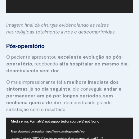
Imagem final da cirurgia evidenciando as raízes
neurológicas totalmente livres e descomprimidas.
Pós-operatório
O paciente apresentou
excelente evolução no pós-
operatório
, recebendo
alta hospitalar no mesmo dia,
deambulando sem dor
.
O mais impressionante foi a
melhora imediata dos
sintomas
: já
no dia seguinte
, ele conseguiu
andar e
permanecer em pé por longos períodos
,
sem
nenhuma queixa de dor
, demonstrando grande
satisfação com o resultado.
Tocador
Media error: Format(s) not supported or source(s) not found
de
Fazer download do arquivo: https://www.drsabag.com.br/wp-
vídeo
content/uploads/2025/10/paciente-caminhando-pos-operatorio.mp4?_=2