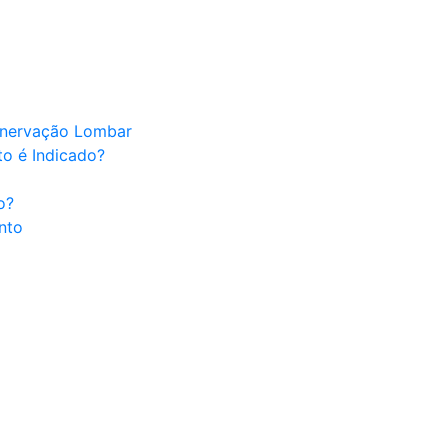
Denervação Lombar
to é Indicado?
o?
nto