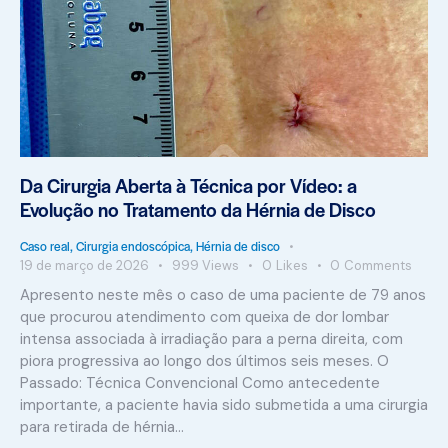
Da Cirurgia Aberta à Técnica por Vídeo: a
Evolução no Tratamento da Hérnia de Disco
Caso real
,
Cirurgia endoscópica
,
Hérnia de disco
19 de março de 2026
999
Views
0
Likes
0
Comments
Apresento neste mês o caso de uma paciente de 79 anos
que procurou atendimento com queixa de dor lombar
intensa associada à irradiação para a perna direita, com
piora progressiva ao longo dos últimos seis meses. O
Passado: Técnica Convencional Como antecedente
importante, a paciente havia sido submetida a uma cirurgia
para retirada de hérnia…