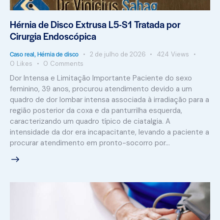
Hérnia de Disco Extrusa L5-S1 Tratada por
Cirurgia Endoscópica
Caso real
,
Hérnia de disco
2 de julho de 2026
424
Views
0
Likes
0
Comments
Dor Intensa e Limitação Importante Paciente do sexo
feminino, 39 anos, procurou atendimento devido a um
quadro de dor lombar intensa associada à irradiação para a
região posterior da coxa e da panturrilha esquerda,
caracterizando um quadro típico de ciatalgia. A
intensidade da dor era incapacitante, levando a paciente a
procurar atendimento em pronto-socorro por…