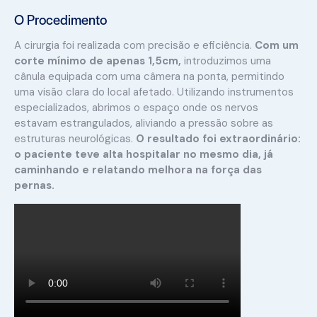
O Procedimento
A cirurgia foi realizada com precisão e eficiência.
Com um
corte mínimo de apenas 1,5cm,
introduzimos uma
cânula equipada com uma câmera na ponta, permitindo
uma visão clara do local afetado. Utilizando instrumentos
especializados, abrimos o espaço onde os nervos
estavam estrangulados, aliviando a pressão sobre as
estruturas neurológicas.
O resultado foi extraordinário:
o paciente teve alta hospitalar no mesmo dia, já
caminhando e relatando melhora na força das
pernas.