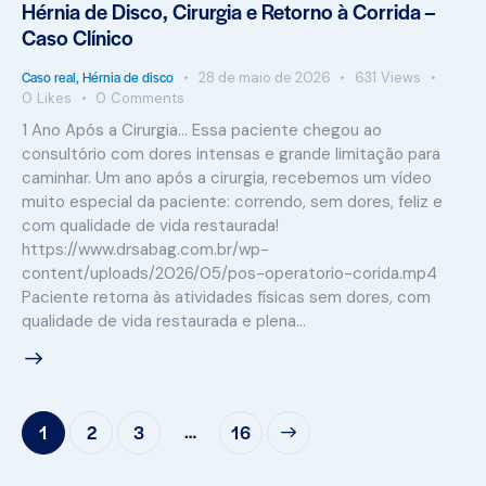
Hérnia de Disco, Cirurgia e Retorno à Corrida –
Caso Clínico
Caso real
,
Hérnia de disco
28 de maio de 2026
631
Views
0
Likes
0
Comments
1 Ano Após a Cirurgia... Essa paciente chegou ao
consultório com dores intensas e grande limitação para
caminhar. Um ano após a cirurgia, recebemos um vídeo
muito especial da paciente: correndo, sem dores, feliz e
com qualidade de vida restaurada!
https://www.drsabag.com.br/wp-
content/uploads/2026/05/pos-operatorio-corida.mp4
Paciente retorna às atividades físicas sem dores, com
qualidade de vida restaurada e plena…
…
1
2
3
>
16