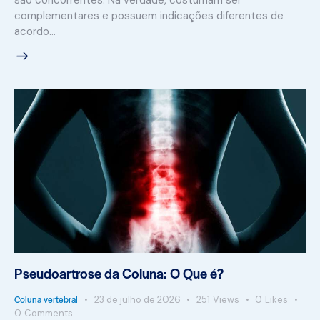
são concorrentes. Na verdade, costumam ser
complementares e possuem indicações diferentes de
acordo…
Pseudoartrose da Coluna: O Que é?
Coluna vertebral
23 de julho de 2026
251
Views
0
Likes
0
Comments