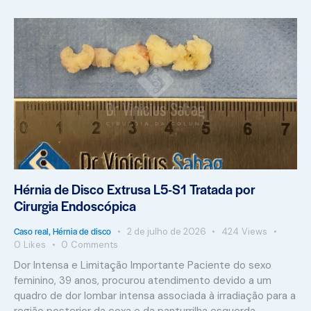
Hérnia de Disco Extrusa L5-S1 Tratada por
Cirurgia Endoscópica
Caso real
,
Hérnia de disco
2 de julho de 2026
424
Views
0
Likes
0
Comments
Dor Intensa e Limitação Importante Paciente do sexo
feminino, 39 anos, procurou atendimento devido a um
quadro de dor lombar intensa associada à irradiação para a
região posterior da coxa e da panturrilha esquerda,