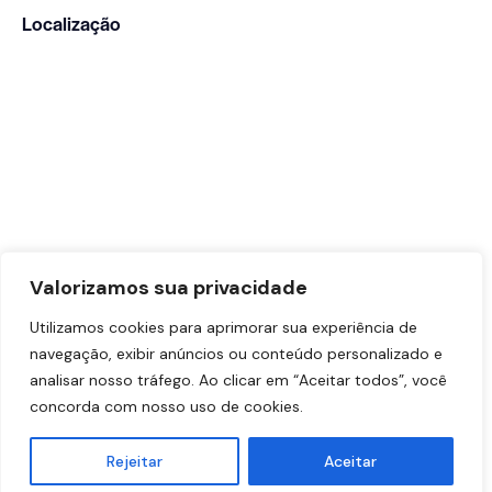
Localização
Valorizamos sua privacidade
Utilizamos cookies para aprimorar sua experiência de
navegação, exibir anúncios ou conteúdo personalizado e
analisar nosso tráfego. Ao clicar em “Aceitar todos”, você
concorda com nosso uso de cookies.
Dr. Vinicius Sabag – CRM-SP: 191.433 | RQE Nº: 90883
Rejeitar
Aceitar
© 2026. Todos os direitos reservados.