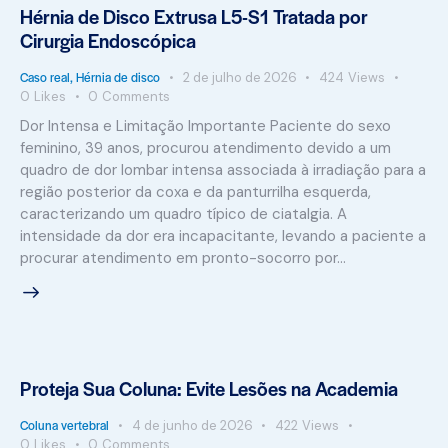
Hérnia de Disco Extrusa L5-S1 Tratada por
Cirurgia Endoscópica
Caso real
,
Hérnia de disco
2 de julho de 2026
424
Views
0
Likes
0
Comments
Dor Intensa e Limitação Importante Paciente do sexo
feminino, 39 anos, procurou atendimento devido a um
quadro de dor lombar intensa associada à irradiação para a
região posterior da coxa e da panturrilha esquerda,
caracterizando um quadro típico de ciatalgia. A
intensidade da dor era incapacitante, levando a paciente a
procurar atendimento em pronto-socorro por…
Proteja Sua Coluna: Evite Lesões na Academia
Coluna vertebral
4 de junho de 2026
422
Views
0
Likes
0
Comments