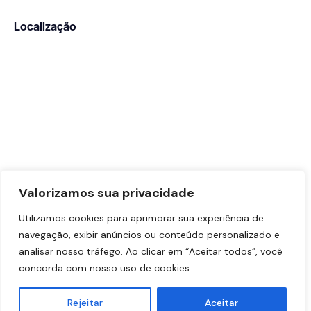
Localização
Valorizamos sua privacidade
Utilizamos cookies para aprimorar sua experiência de
navegação, exibir anúncios ou conteúdo personalizado e
analisar nosso tráfego. Ao clicar em “Aceitar todos”, você
concorda com nosso uso de cookies.
Dr. Vinicius Sabag – CRM-SP: 191.433 | RQE Nº: 90883
Rejeitar
Aceitar