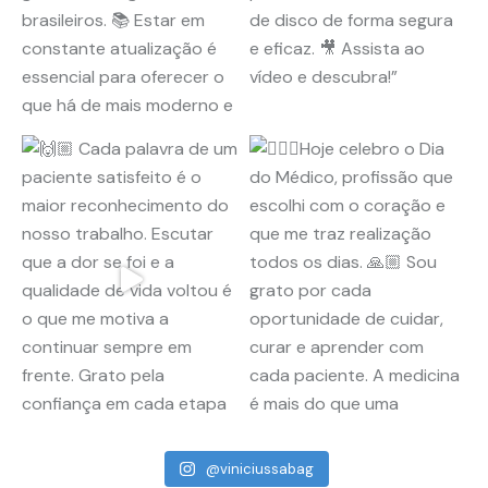
@viniciussabag