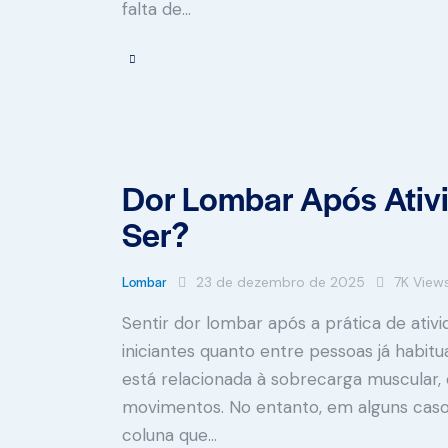
falta de…
Dor Lombar Após Ativ
Ser?
Lombar
23 de dezembro de 2025
7K
View
Sentir dor lombar após a prática de ativ
iniciantes quanto entre pessoas já habitu
está relacionada à sobrecarga muscular,
movimentos. No entanto, em alguns casos
coluna que…