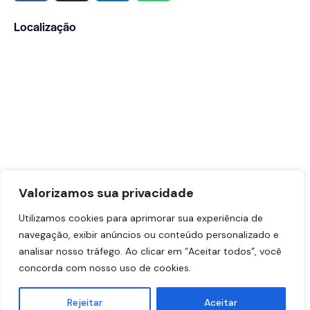
Localização
Valorizamos sua privacidade
Utilizamos cookies para aprimorar sua experiência de
navegação, exibir anúncios ou conteúdo personalizado e
analisar nosso tráfego. Ao clicar em “Aceitar todos”, você
concorda com nosso uso de cookies.
Dr. Vinicius Sabag – CRM-SP: 191.433 | RQE Nº: 90883
Rejeitar
Aceitar