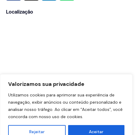
Localização
Valorizamos sua privacidade
Utilizamos cookies para aprimorar sua experiência de
navegação, exibir anúncios ou conteúdo personalizado e
analisar nosso tráfego. Ao clicar em “Aceitar todos”, você
concorda com nosso uso de cookies.
Dr. Vinicius Sabag – CRM-SP: 191.433 | RQE Nº: 90883
Rejeitar
Aceitar