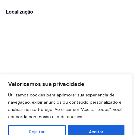
Localização
Valorizamos sua privacidade
Utilizamos cookies para aprimorar sua experiência de
navegação, exibir anúncios ou conteúdo personalizado e
analisar nosso tráfego. Ao clicar em “Aceitar todos”, você
concorda com nosso uso de cookies.
Dr. Vinicius Sabag – CRM-SP: 191.433 | RQE Nº: 90883
Rejeitar
Aceitar