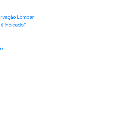
nervação Lombar
 é Indicado?
to