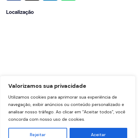
Localização
Valorizamos sua privacidade
Utilizamos cookies para aprimorar sua experiência de
navegação, exibir anúncios ou conteúdo personalizado e
analisar nosso tráfego. Ao clicar em “Aceitar todos”, você
concorda com nosso uso de cookies.
Dr. Vinicius Sabag – CRM-SP: 191.433 | RQE Nº: 90883
Rejeitar
Aceitar