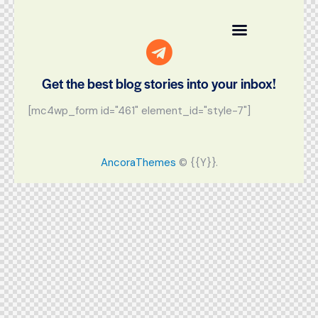
Get the best blog stories
into your inbox!
[mc4wp_form id="461" element_id="style-7"]
AncoraThemes
© {{Y}}.